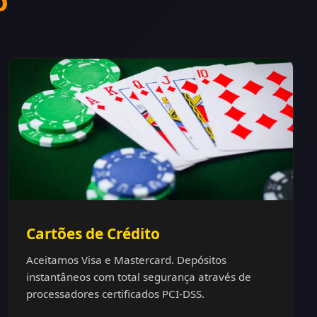
o
Cartões de Crédito
Aceitamos Visa e Mastercard. Depósitos
instantâneos com total segurança através de
processadores certificados PCI-DSS.