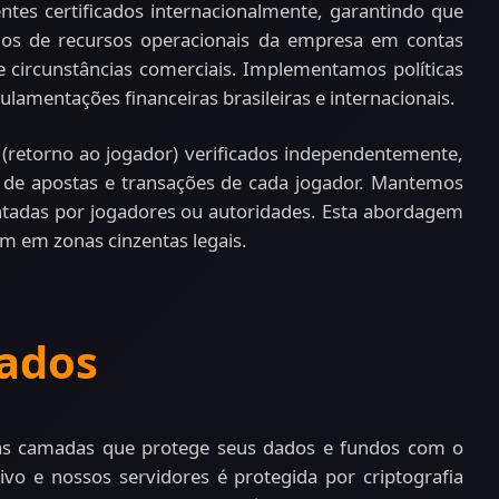
ntes certificados internacionalmente, garantindo que
os de recursos operacionais da empresa em contas
 circunstâncias comerciais. Implementamos políticas
amentações financeiras brasileiras e internacionais.
 (retorno ao jogador) verificados independentemente,
 de apostas e transações de cada jogador. Mantemos
tadas por jogadores ou autoridades. Esta abordagem
m em zonas cinzentas legais.
Dados
plas camadas que protege seus dados e fundos com o
tivo e nossos servidores é protegida por criptografia