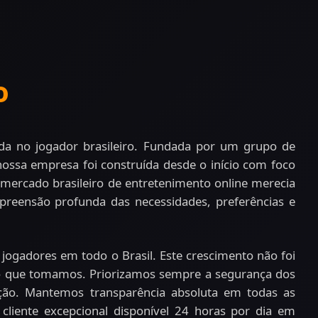
o
ada no jogador brasileiro. Fundada por um grupo de
nossa empresa foi construída desde o início com foco
 mercado brasileiro de entretenimento online merecia
preensão profunda das necessidades, preferências e
ogadores em todo o Brasil. Este crescimento não foi
ão que tomamos. Priorizamos sempre a segurança dos
eção. Mantemos transparência absoluta em todas as
liente excepcional disponível 24 horas por dia em